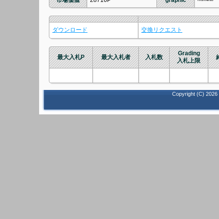
市場価値
28716P
graphic
ダウンロード
交換リクエスト
Grading
最大入札P
最大入札者
入札数
入札上限
Copyright (C)
2026 