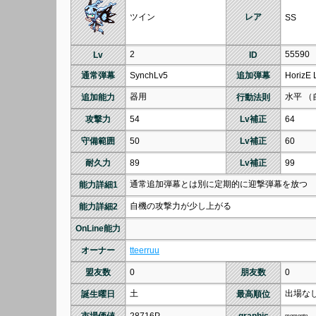
ツイン
レア
SS
2
55590
Lv
ID
通常弾幕
SynchLv5
追加弾幕
HorizE 
器用
水平 
追加能力
行動法則
攻撃力
54
Lv補正
64
守備範囲
50
Lv補正
60
耐久力
89
Lv補正
99
通常追加弾幕とは別に定期的に迎撃弾幕を放つ
能力詳細1
自機の攻撃力が少し上がる
能力詳細2
OnLine能力
オーナー
tteerruu
盟友数
0
朋友数
0
土
出場な
誕生曜日
最高順位
momento