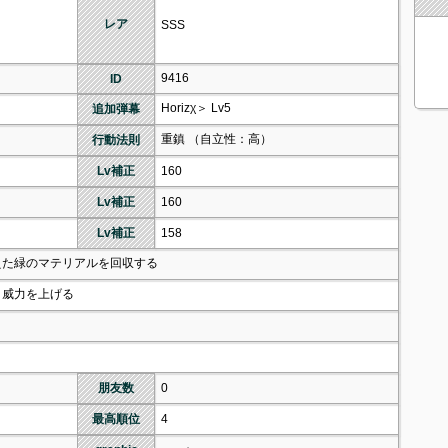
レア
SSS
9416
ID
Horizχ＞ Lv5
追加弾幕
重鎮 （自立性：高）
行動法則
Lv補正
160
Lv補正
160
Lv補正
158
えた緑のマテリアルを回収する
ト威力を上げる
朋友数
0
最高順位
4