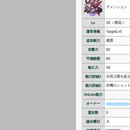
デメンション
20 ＜開花＞
Lv
通常弾幕
TargetLv5
援護
追加能力
攻撃力
60
守備範囲
60
耐久力
58
出現上限を超
能力詳細1
自機のショッ
能力詳細2
OnLine能力
オーナー
nekonekoneko
盟友数
0
火
誕生曜日