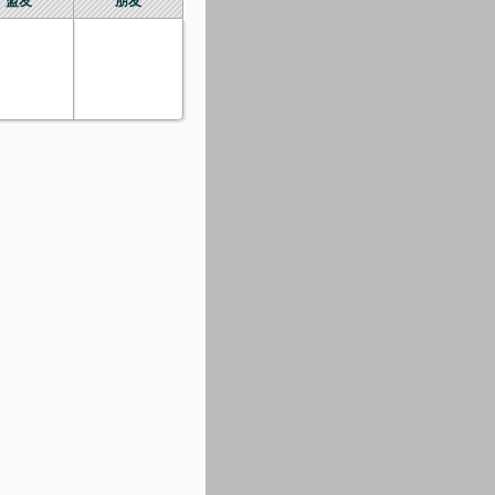
盟友
朋友