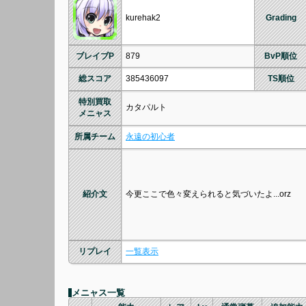
kurehak2
Grading
ブレイブP
879
BvP順位
総スコア
385436097
TS順位
特別買取
カタパルト
メニャス
所属チーム
永遠の初心者
紹介文
今更ここで色々変えられると気づいたよ...orz
リプレイ
一覧表示
メニャス一覧