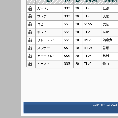
能力
レア
Lv
通常弾幕
追加能力
ガードナ
SSS
20
T:Lv5
欲張り
フレア
SSS
20
T:Lv5
大砲
コピー
SS
20
S:Lv5
大砲
ホワイト
SSS
20
T:Lv5
麻痺
リトーション
SSS
20
H:Lv5
治癒力
ダウナー
SS
10
H:Lv6
器用
アーティレリ
SSS
20
T:Lv6
燃料
ビースト
SSS
20
T:Lv5
怪力
Copyright (C)
2026 