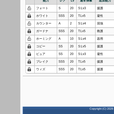
能力
レア
Lv
通常弾幕
追加能力
フォート
S
20
S:Lv3
援護
ホワイト
SSS
20
T:Lv5
凝性
カウンター
A
2
S:Lv4
屈強
ガードナ
SSS
20
T:Lv5
救護
ホーミング
A
10
S:Lv4
器用
コピー
SS
20
S:Lv5
援護
ピュア
SS
20
S:Lv3
凝性
ブレイク
SSS
20
T:Lv5
援護
ウィズ
SSS
20
T:Lv5
援護
Copyright (C)
2026 