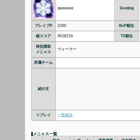
qweeeee
Grading
ブレイブP
2200
BvP順位
総スコア
9528219
TS順位
特別買取
ウォーマー
メニャス
所属チーム
紹介文
リプレイ
一覧表示
メニャス一覧