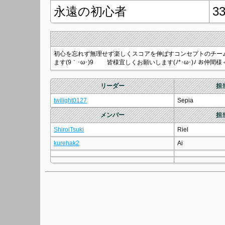
永遠の初心者
3
初心を忘れず無理せず楽しくスコアを伸ばすコンセプトのチーム
ます(9｀･ω･)9 皆様宜しくお願いします(ﾉ*･ω･)ﾉ お仲
リーダー
担
twilight0127
Sepia
メンバー
担
ShiroiTsuki
Riel
kurehak2
Ai